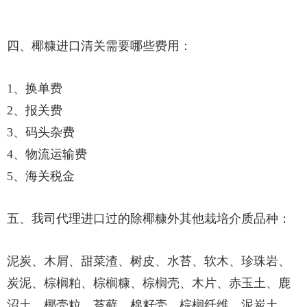
四、椰糠进口清关需要哪些费用：
1、换单费
2、报关费
3、码头杂费
4、物流运输费
5、海关税金
五、我司代理进口过的除椰糠外其他栽培介质品种：
泥炭、木屑、甜菜渣、树皮、水苔、软木、珍珠岩、
炭泥、棕榈粕、棕榈糠、棕榈壳、木片、赤玉土、鹿
沼土、椰壳粒
、苔藓、棉籽壳、棕榈纤维、泥炭土、