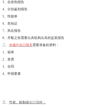
3、自发热报告
4、分别鉴别报告
5、性能单
6、危包证
7、风化报告
8、开船之前需要出具机构出具的监装报告
二、
水烟片出口报关
需要准备的资料：
1、箱单
2、发票
3、合同
4、申报要素
三、
竹炭、机制炭
出口流程
：