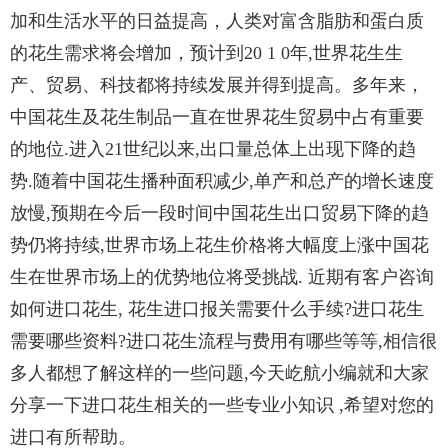
加和生活水平的日益提高，人类对富含脂肪和蛋白质
的花生需求将会增加，预计到20 1 0年,世界花生生
产、贸易、科技都将持续发展并
得到提高。多年来，
中国花生及花生制品一直在世界花生贸易中占有重要
的地位.进
入21世纪以来,出口量总体上出现下降的趋
势.随着中国花生播种面积减少,单产
和总产的增长速度
放慢,预期在今后一段时间中国花生出口贸易下降的趋
势仍将
持续,世界市场上花生价格将大幅度上涨中国花
生在世界市场上的优势地位将受
挑战. 近期有客户咨询
如何进口花生, 花生进口报关
需要什么手续?进口花生
需要哪些资料?进口花生流程与费用有哪些等等,相信很
多
人都想了解这样的一些问题,今天屹航小编就和大家
分享一下进口花生相关的
一些专业小知识 ,希望对您的
进口有所帮助。