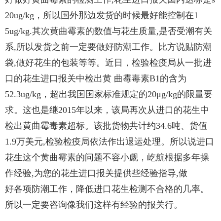
20ug/kg，所以国外那边发货的
时候最好能控制在1
5ug/kg.其次黄曲霉素的数值与花生质量,是否受潮有关
系,所以发货之前一定要做好防潮工
作。比方说贴防潮
袋,做好花生的包装等等。
近日，检验检疫局从一批进
口的花生进口报关中检出黄 曲霉毒素B1的含为
52.3ug/kg，超出我国国家标准规定的
20μg/kg的限量要
求。这也是继2015年以来，该局再次从进口的花生中
检出黄曲霉毒素超标。该批货物共计约34.6
吨、货值
1.9万美元,检验检疫局依法作出退运处理。
所以说进口
花生这个黄曲霉素的问题不容小觑，屹航根据多年操
作经验,为您的花生进口报关提供些经验指导,做
好各项防潮工作，降低进口花生检测不合格的几率。
所以一定要咨询像我们这样有经验的报关行。